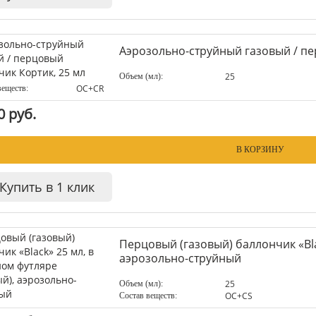
Аэрозольно-струйный газовый / пе
25
Объем (мл):
OC+CR
веществ:
0 руб.
В КОРЗИНУ
Купить в 1 клик
Перцовый (газовый) баллончик «Bla
аэрозольно-струйный
25
Объем (мл):
ОC+CS
Состав веществ: