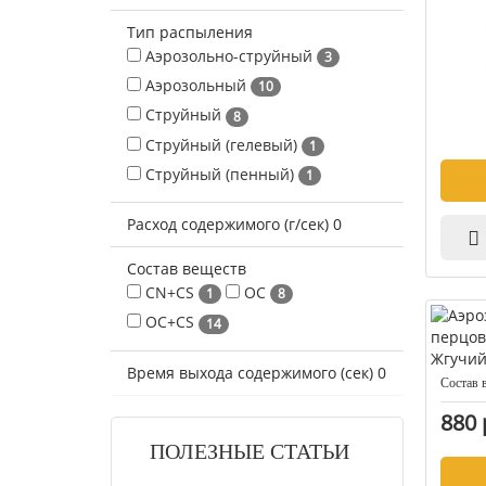
Тип распыления
Аэрозольно-струйный
3
Аэрозольный
10
Струйный
8
Струйный (гелевый)
1
Струйный (пенный)
1
Расход содержимого (г/сек)
0
Состав веществ
CN+CS
OC
1
8
OC+CS
14
Время выхода содержимого (сек)
0
Состав 
880 
ПОЛЕЗНЫЕ СТАТЬИ