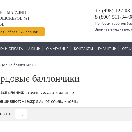
+7 (495) 127-08
ЕТ-МАГАЗИН
8 (800) 511-34-0
ОШОКЕРОВ №1
По России звонок б
ВЕ
Звоните ежедневно с 
зать обратный звонок
КА И ОПЛАТА
АКЦИИ
О МАГАЗИНЕ
КОНТАКТЫ
ГАРАНТИИ
ОТЗЫ
рцовые баллончики
рцовые баллончики
распыления:
струйные
,
аэрозольные
рашивают:
«Техкрим»
,
от собак
,
«Боец»
овать: