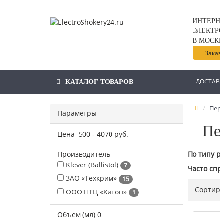
ИНТЕРН
ЭЛЕКТР
В МОСК
Зака
ДОСТАВ
КАТАЛОГ ТОВАРОВ
Пе
Параметры
Пе
Цена
500
-
4070
руб.
Производитель
По типу 
Klever (Ballistol)
7
Часто сп
ЗАО «Техкрим»
15
Сортир
ООО НТЦ «Хитон»
1
Объем (мл)
0