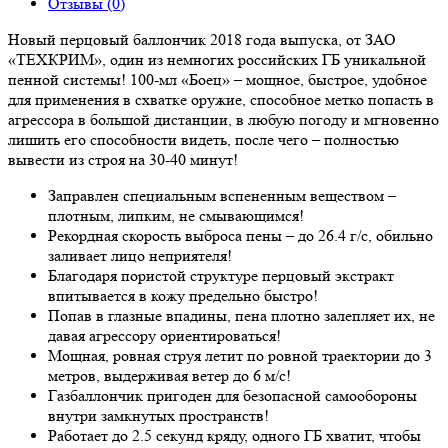
Отзывы (0)
Новый перцовый баллончик 2018 года выпуска, от ЗАО
«ТЕХКРИМ», один из немногих российских ГБ уникальной
пенной системы! 100-мл «Боец» – мощное, быстрое, удобное
для применения в схватке оружие, способное метко попасть в
агрессора в большой дистанции, в любую погоду и мгновенно
лишить его способности видеть, после чего – полностью
вывести из строя на 30-40 минут!
Заправлен специальным вспененным веществом –
плотным, липким, не смывающимся!
Рекордная скорость выброса пены – до 26.4 г/с, обильно
заливает лицо неприятеля!
Благодаря пористой структуре перцовый экстракт
впитывается в кожу предельно быстро!
Попав в глазные впадины, пена плотно залепляет их, не
давая агрессору ориентироваться!
Мощная, ровная струя летит по ровной траектории до 3
метров, выдерживая ветер до 6 м/с!
Газбаллончик пригоден для безопасной самообороны
внутри замкнутых пространств!
Работает до 2.5 секунд кряду, одного ГБ хватит, чтобы