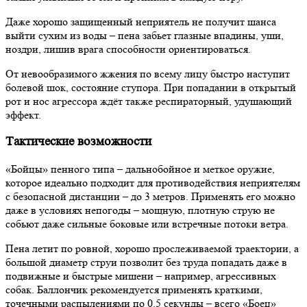
Даже хорошо защищенный неприятель не получит шанса
выйти сухим из воды – пена забьет глазные впадины, уши,
ноздри, лишив врага способности ориентироваться.
От невообразимого жжения по всему лицу быстро наступит
болевой шок, состояние ступора. При попадании в открытый
рот и нос агрессора ждёт также респираторный, удушающий
эффект.
Тактические возможности
«Бойцы» пенного типа – дальнобойное и меткое оружие,
которое идеально подходит для противодействия неприятелям
с безопасной дистанции – до 3 метров. Применять его можно
даже в условиях непогоды – мощную, плотную струю не
собьют даже сильные боковые или встречные потоки ветра.
Пена летит по ровной, хорошо прослеживаемой траектории, а
большой диаметр струи позволит без труда попадать даже в
подвижные и быстрые мишени – например, агрессивных
собак. Баллончик рекомендуется применять краткими,
точечными распылениями по 0.5 секунды – всего «Боец»