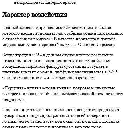
нейтрализовать пятерых врагов!
Характер воздействия
Пенный «Боец» заправлен особым веществом, в состав
которого входит вспениватель, срабатывающий при контакте
с атмосферным воздухом. В качестве ирританта в данной
модели выступает перцовый экстракт Oleoresin Capsicum.
Концентрации 0.5% в данном случае вполне достаточно,
чтобы полностью вывести неприятеля из строя. За счет
воздушной, пористой фактуры субстанция вступает в
плотный контакт с кожей, диффузия увеличивается в 2-2.5
раза по сравнению с жидкостью или аэрозолем.
«Перцовка» впитывается в кожные покровы и слизистые
быстрее и в большем объеме, вызывая болевой шок, ослепляя
неприятеля.
Попав в лицо злоумышленника, пена вещество продолжает
пузыриться, оно распространяется по всей поверхности
головы, легко «заползает» под очки, маску, шапку, достигая
самых уязвимых точек и проникая в каждую пору.