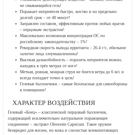
не смывающийся гель!
Поражает неприятеля быстро, жестко и на предельно
долгий срок – от 40 минут!
Заправлен составом, эффективным против любых врагов
– перцовым экстрактом!
Максимально возможная концентрация ОС по
российскому законодательству – 1%!
Рекордная скорость выхода ирританта – 26.4 г/с, обильное
залитие лица злоумышленника!
Высокая дальнобойность – поразить неприятеля можно,
находясь в трёх метрах от него!
Меткая, ровная, мощная струя не боится ветра до 6 м/с и
всегда попадает точно в цель!
Гелевые баллончики – самые безопасные для самообороны
в помещении!
ХАРАКТЕР ВОЗДЕЙСТВИЯ
Гелевый «Боец» – классический перцовый баллончик,
содержащий исключительно натуральное поражающее
соединение – экстракт Oleoresin Capsicum. Такое оружие
безвредно для жизни, но кожа и слизистые млекопитающих