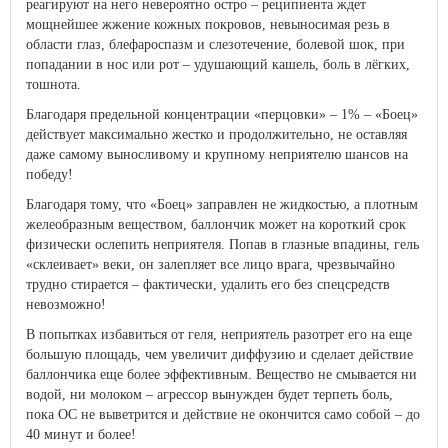
реагируют на него невероятно остро – реципиента ждет
мощнейшее жжение кожных покровов, невыносимая резь в
области глаз, блефароспазм и слезотечение, болевой шок, при
попадании в нос или рот – удушающий кашель, боль в лёгких,
тошнота.
Благодаря предельной концентрации «перцовки» – 1% – «Боец»
действует максимально жестко и продолжительно, не оставляя
даже самому выносливому и крупному неприятелю шансов на
победу!
Благодаря тому, что «Боец» заправлен не жидкостью, а плотным
желеобразным веществом, баллончик может на короткий срок
физически ослепить неприятеля. Попав в глазные впадины, гель
«склеивает» веки, он залепляет все лицо врага, чрезвычайно
трудно стирается – фактически, удалить его без спецсредств
невозможно!
В попытках избавиться от геля, неприятель разотрет его на еще
большую площадь, чем увеличит диффузию и сделает действие
баллончика еще более эффективным. Вещество не смывается ни
водой, ни молоком – агрессор вынужден будет терпеть боль,
пока ОС не выветрится и действие не окончится само собой – до
40 минут и более!