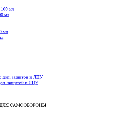
00 мл
мл
доп. защитой и ЛЦУ